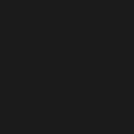
a con
oficinas
en Los
Ángeles y
TexasLog