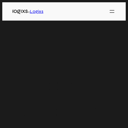
Logixs
Logixs
abre
sede en