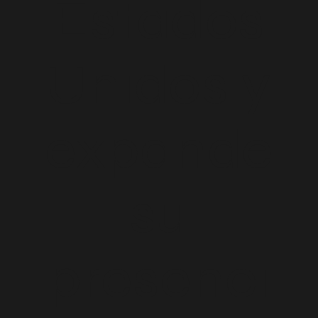
Estados
Unidos y
expande
su
presenci