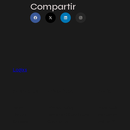
Compartir
Logixs
Acerca de
Privacidad
Social
Team
Privacy Policy
Facebook
History
Terms and Conditions
Instagram
Careers
Contact Us
Twitter/X